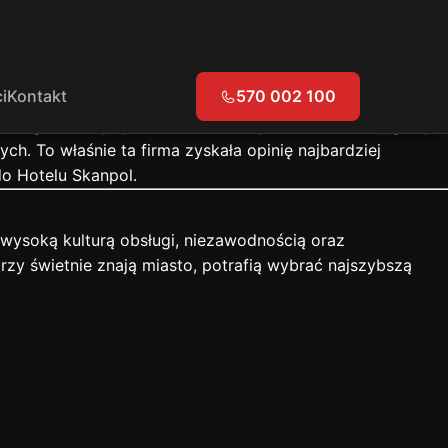
Taxi Kołobrzeg
 pięknych plaż, licznych atrakcji i bogatej infrastruktury
ta – blisko parku, dworca kolejowego i głównych punktów
i
Kontakt
570 002 100
, jak i delegację.
a zagwarantuje punktualność, bezpieczeństwo i wygodę.
ch. To właśnie ta firma zyskała opinię najbardziej
do Hotelu Skanpol.
 wysoką kulturą obsługi, niezawodnością oraz
zy świetnie znają miasto, potrafią wybrać najszybszą