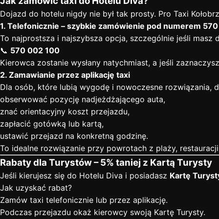
Jak zamówić taxi do Hotelu Diva?
Dojazd do hotelu nigdy nie był tak prosty. Pro Taxi Koł
1. Telefonicznie – szybkie zamówienie pod numerem 57
To najprostsza i najszybsza opcja, szczególnie jeśli mas
📞
570 002 100
Kierowca zostanie wysłany natychmiast, a jeśli zaznaczysz
2. Zamawianie przez aplikację taxi
Dla osób, które lubią wygodę i nowoczesne rozwiązania, d
obserwować pozycję nadjeżdżającego auta,
znać orientacyjny koszt przejazdu,
zapłacić gotówką lub kartą,
ustawić przejazd na konkretną godzinę.
To idealne rozwiązanie przy powrotach z plaży, restauracji
Rabaty dla Turystów – 5% taniej z Kartą Turysty
Jeśli kierujesz się do Hotelu Diva i posiadasz
Kartę Turyst
Jak uzyskać rabat?
Zamów taxi telefonicznie lub przez aplikację.
Podczas przejazdu okaż kierowcy swoją Kartę Turysty.