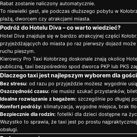
Rabat zostanie naliczony automatycznie.
To niewielki gest, ale podczas dłuższego pobytu w Kołobr
plażą, dworcem czy atrakcjami miasta.
Podróż do Hotelu Diva – co warto wiedzieć?
Hotel Diva
znajduje się w bardzo atrakcyjnej części Kołobr
przyjeżdżających do miasta po raz pierwszy dojazd może
ruchu pieszym.
Kierowcy Pro Taxi Kołobrzeg doskonale znają okolicę Hote
publiczną, taxi bezpośrednio spod dworca PKP lub PKS za
Dlaczego taxi jest najlepszym wyborem dla gości
Bez stresu:
od razu po przyjeździe możesz wygodnie usią
Oszczędność czasu:
nie musisz szukać przystanków, bile
Idealne rozwiązanie z bagażem:
szczególnie po długiej p
Komfort podróży:
klimatyzacja, wygodne miejsca, brak tło
Bezpiecznie dla rodzin:
foteliki dla dzieci dostępne na życ
Wszystko to sprawia, że taxi jest po prostu najpraktyczni
obsługi.