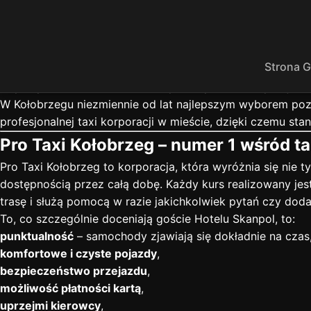
Taxi do Hotelu Skanpol w Kołobrzegu –
Kołobrzeg to jedno z najchętniej odwiedzanych polskich mi
turystycznej. Wśród wielu hoteli szczególnym uznaniem ci
Strona 
usługowych. Nic więc dziwnego, że codziennie korzysta z 
Aby zapewnić sobie komfortowy i bezproblemowy dojazd d
W Kołobrzegu niezmiennie od lat najlepszym wyborem po
profesjonalnej taxi korporacji w mieście, dzięki czemu sta
Pro Taxi Kołobrzeg – numer 1 wśród 
Pro Taxi Kołobrzeg to korporacja, która wyróżnia się nie
dostępnością przez całą dobę. Każdy kurs realizowany jes
trasę i służą pomocą w razie jakichkolwiek pytań czy do
To, co szczególnie doceniają goście Hotelu Skanpol, to:
punktualność
– samochody zjawiają się dokładnie na czas
komfortowe i czyste pojazdy
,
bezpieczeństwo przejazdu
,
możliwość płatności kartą
,
uprzejmi kierowcy
,