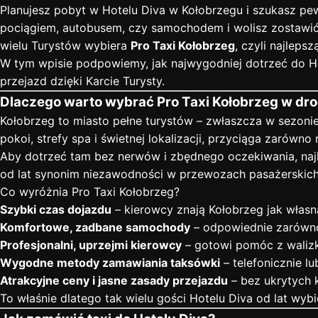
Planujesz pobyt w Hotelu Diva w Kołobrzegu i szukasz p
pociągiem, autobusem, czy samochodem i wolisz zostawić 
wielu Turystów wybiera
Pro Taxi Kołobrzeg
, czyli najleps
W tym wpisie podpowiemy, jak najwygodniej dotrzeć do Ho
przejazd dzięki Karcie Turysty.
Dlaczego warto wybrać Pro Taxi Kołobrzeg w dro
Kołobrzeg to miasto pełne turystów – zwłaszcza w sezonie 
pokoi, strefy spa i świetnej lokalizacji, przyciąga zarówn
Aby dotrzeć tam bez nerwów i zbędnego oczekiwania, najle
od lat synonim niezawodności w przewozach pasażerskich 
Co wyróżnia Pro Taxi Kołobrzeg?
Szybki czas dojazdu
– kierowcy znają Kołobrzeg jak własną
Komfortowe, zadbane samochody
– odpowiednie zarówno 
Profesjonalni, uprzejmi kierowcy
– gotowi pomóc z walizk
Wygodne metody zamawiania taksówki
– telefonicznie lu
Atrakcyjne ceny i jasne zasady przejazdu
– bez ukrytych 
To właśnie dlatego tak wielu gości Hotelu Diva od lat wyb