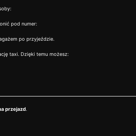
soby:
wonić pod numer:
bagażem po przyjeździe.
cję taxi. Dzięki temu możesz:
na przejazd
.