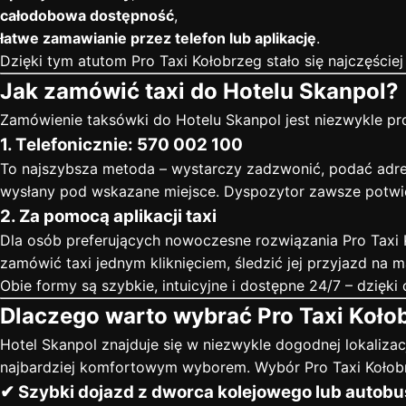
całodobowa dostępność
,
łatwe zamawianie przez telefon lub aplikację
.
Dzięki tym atutom
Pro Taxi Kołobrzeg
stało się najczęści
Jak zamówić taxi do Hotelu Skanpol?
Zamówienie taksówki do Hotelu Skanpol jest niezwykle p
1. Telefonicznie: 570 002 100
To najszybsza metoda – wystarczy zadzwonić, podać adres
wysłany pod wskazane miejsce. Dyspozytor zawsze potwie
2. Za pomocą aplikacji taxi
Dla osób preferujących nowoczesne rozwiązania Pro Taxi 
zamówić taxi jednym kliknięciem, śledzić jej przyjazd na
Obie formy są szybkie, intuicyjne i dostępne 24/7 – dzięki
Dlaczego warto wybrać Pro Taxi Kołob
Hotel Skanpol znajduje się w niezwykle dogodnej lokalizacj
najbardziej komfortowym wyborem. Wybór Pro Taxi Kołobr
✔ Szybki dojazd z dworca kolejowego lub auto