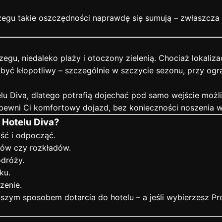
zegu takie oszczędności naprawdę się sumują – zwłaszcza 
zegu, niedaleko plaży i otoczony zielenią. Chociaż lokaliz
 być kłopotliwy – szczególnie w szczycie sezonu, przy 
lu Diva, dlatego potrafią dojechać pod samo wejście możli
pewni Ci komfortowy dojazd, bez konieczności noszenia wa
 Hotelu Diva?
ść i odpocząć.
tów czy rozkładów.
odróży.
ku.
zenie.
ejszym sposobem dotarcia do hotelu – a jeśli wybierzesz P