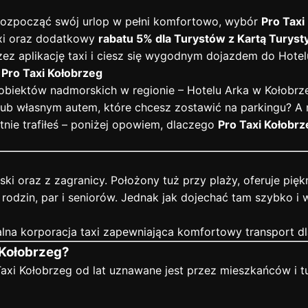
z rozpocząć swój urlop w pełni komfortowo, wybór
Pro Taxi
axi oraz dodatkowy
rabatu 5% dla Turystów z Kartą Turyst
z aplikację taxi i ciesz się wygodnym dojazdem do Hotelu
 Pro Taxi Kołobrzeg
obiektów nadmorskich w regionie – Hotelu Arka w Kołobrz
lub własnym autem, które chcesz zostawić na parkingu? A 
etnie trafiłeś – poniżej opowiem, dlaczego
Pro Taxi Kołobrz
olski oraz z zagranicy. Położony tuż przy plaży, oferuje 
rodzin, par i seniorów. Jednak jak dojechać tam szybko i 
alna korporacja taxi zapewniająca komfortowy transport dla
 Kołobrzeg?
axi Kołobrzeg od lat uznawane jest przez mieszkańców i tur