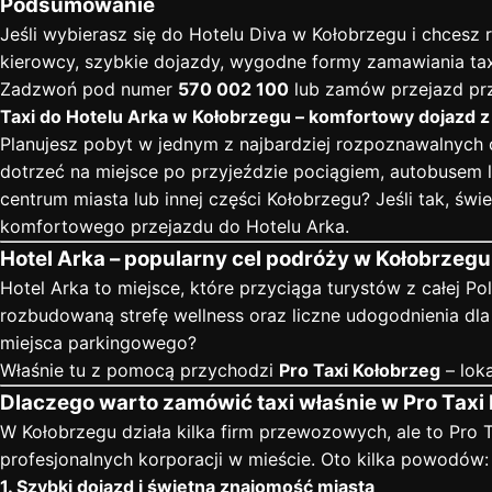
Podsumowanie
Jeśli wybierasz się do Hotelu Diva w Kołobrzegu i chces
kierowcy, szybkie dojazdy, wygodne formy zamawiania t
Zadzwoń pod numer
570 002 100
lub zamów przejazd prze
Taxi do Hotelu Arka w Kołobrzegu – komfortowy dojazd z
Planujesz pobyt w jednym z najbardziej rozpoznawalnych 
dotrzeć na miejsce po przyjeździe pociągiem, autobusem 
centrum miasta lub innej części Kołobrzegu? Jeśli tak, świ
komfortowego przejazdu do Hotelu Arka.
Hotel Arka – popularny cel podróży w Kołobrzegu
Hotel Arka to miejsce, które przyciąga turystów z całej P
rozbudowaną strefę wellness oraz liczne udogodnienia dla 
miejsca parkingowego?
Właśnie tu z pomocą przychodzi
Pro Taxi Kołobrzeg
– lok
Dlaczego warto zamówić taxi właśnie w Pro Taxi
W Kołobrzegu działa kilka firm przewozowych, ale to Pro T
profesjonalnych korporacji w mieście. Oto kilka powodów:
1. Szybki dojazd i świetna znajomość miasta