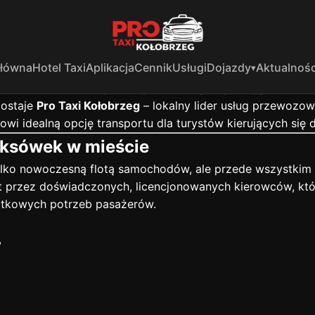
 wygodnie, szybko i bez stresu z Pro 
ast nadmorskich, znane ze swojego uzdrowiskowego klimatu,
eszy się
Hotel Skanpol
, znajdujący się w samym sercu mias
Główna
Hotel Taxi
Aplikacja
Cennik
Usługi
Dojazdy
Aktualnośc
niego wielu gości przyjeżdżających zarówno na wypoczynek
o hotelu, warto wybrać sprawdzoną korporację taxi, któr
zostaje
Pro Taxi Kołobrzeg
– lokalny lider usług przewozowy
nowi idealną opcję transportu dla turystów kierujących się 
taksówek w mieście
 tylko nowoczesną flotą samochodów, ale przede wszystkim
t przez doświadczonych, licencjonowanych kierowców, któr
datkowych potrzeb pasażerów.
,