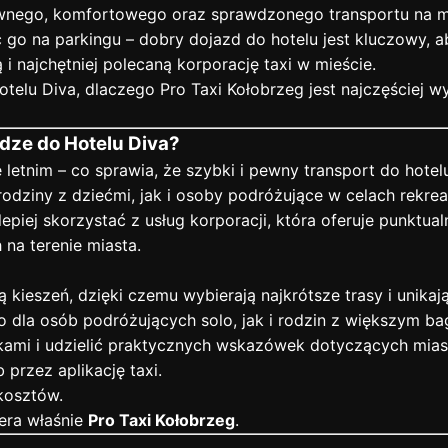
ewnego, komfortowego oraz sprawdzonego transportu na mi
go na parkingu – dobry dojazd do hotelu jest kluczowy, 
zą i najchętniej polecaną korporację taxi w mieście.
telu Diva, dlaczego Pro Taxi Kołobrzeg jest najczęściej 
dze do Hotelu Diva?
letnim – co sprawia, że szybki i pewny transport do hotel
o rodziny z dziećmi, jak i osoby podróżujące w celach rekr
piej skorzystać z usług korporacji, która oferuje punktua
na terenie miasta.
 kieszeń, dzięki czemu wybierają najkrótsze trasy i unikaj
dla osób podróżujących solo, jak i rodzin z większym b
ami i udzielić praktycznych wskazówek dotyczących mias
b przez aplikację taxi.
kosztów.
iera właśnie
Pro Taxi Kołobrzeg
.