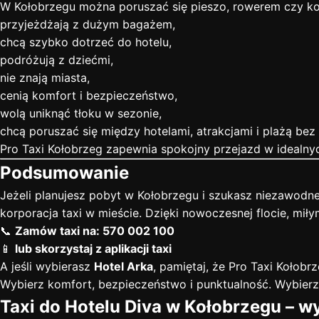
W Kołobrzegu można poruszać się pieszo, rowerem czy komu
przyjeżdżają z dużym bagażem,
chcą szybko dotrzeć do hotelu,
podróżują z dziećmi,
nie znają miasta,
cenią komfort i bezpieczeństwo,
wolą uniknąć tłoku w sezonie,
chcą poruszać się między hotelami, atrakcjami i plażą bez
Pro Taxi Kołobrzeg zapewnia spokojny przejazd w idealny
Podsumowanie
Jeżeli planujesz pobyt w Kołobrzegu i szukasz niezawodn
korporacja taxi w mieście. Dzięki nowoczesnej flocie, mi
📞
Zamów taxi na: 570 002 100
📱
lub skorzystaj z aplikacji taxi
A jeśli wybierasz
Hotel Arka
, pamiętaj, że Pro Taxi Kołobr
Wybierz komfort, bezpieczeństwo i punktualność. Wybierz 
Taxi do Hotelu Diva w Kołobrzegu – wy