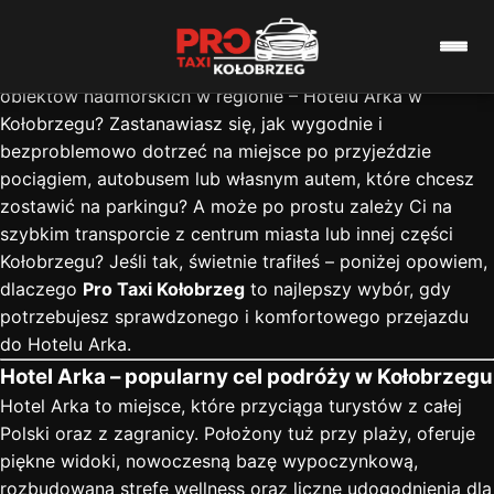
Taxi do Hotelu Arka w Kołobrzegu – komfortowy dojazd z
Pro Taxi Kołobrzeg
Planujesz pobyt w jednym z najbardziej rozpoznawalnych
obiektów nadmorskich w regionie – Hotelu Arka w
Kołobrzegu? Zastanawiasz się, jak wygodnie i
bezproblemowo dotrzeć na miejsce po przyjeździe
pociągiem, autobusem lub własnym autem, które chcesz
zostawić na parkingu? A może po prostu zależy Ci na
szybkim transporcie z centrum miasta lub innej części
Kołobrzegu? Jeśli tak, świetnie trafiłeś – poniżej opowiem,
dlaczego
Pro Taxi Kołobrzeg
to najlepszy wybór, gdy
potrzebujesz sprawdzonego i komfortowego przejazdu
do Hotelu Arka.
Hotel Arka – popularny cel podróży w Kołobrzegu
Hotel Arka to miejsce, które przyciąga turystów z całej
Polski oraz z zagranicy. Położony tuż przy plaży, oferuje
piękne widoki, nowoczesną bazę wypoczynkową,
rozbudowaną strefę wellness oraz liczne udogodnienia dla