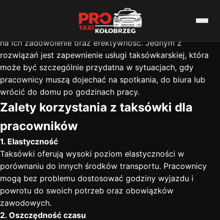
Taxi dla Pracowników
Organizacja transportu dla pracowników to istotny
element zarządzania firmą, który może znacząco wpłynąć
na ich zadowolenie oraz efektywność. Jednym z
rozwiązań jest zapewnienie usługi taksówkarskiej, która
może być szczególnie przydatna w sytuacjach, gdy
pracownicy muszą dojechać na spotkania, do biura lub
wrócić do domu po godzinach pracy.
Zalety korzystania z taksówki dla
pracowników
1. Elastyczność
Taksówki oferują wysoki poziom elastyczności w
porównaniu do innych środków transportu. Pracownicy
mogą bez problemu dostosować godziny wyjazdu i
powrotu do swoich potrzeb oraz obowiązków
zawodowych.
2. Oszczędność czasu